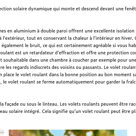
ection solaire dynamique qui monte et descend devant une fenêtr
ames en aluminium à double paroi offrent une excellente isolation
à l'extérieur, tout en conservant la chaleur à l'intérieur en hiver
e également le bruit, ce qui est certainement agréable si vous hab
 roulant est un retardateur d'effraction et offre une protection c
est souhaitable dans une chambre à coucher par exemple pour une
tre les regards indiscrets des voisins ou passants. Le volet roula
n place le volet roulant dans la bonne position au bon moment s
es, le volet roulant se ferme automatiquement pour garder la fraî
a façade ou sous le linteau. Les volets roulants peuvent être racc
eau solaire intégré. Cela signifie qu’un volet roulant peut être p